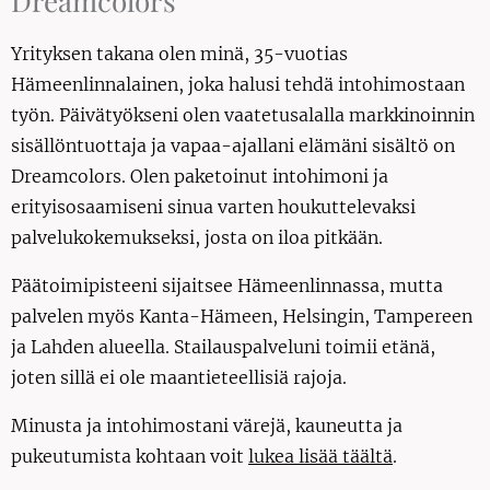
Dreamcolors
Yrityksen takana olen minä, 35-vuotias
Hämeenlinnalainen, joka halusi tehdä intohimostaan
työn. Päivätyökseni olen vaatetusalalla markkinoinnin
sisällöntuottaja ja vapaa-ajallani elämäni sisältö on
Dreamcolors. Olen paketoinut intohimoni ja
erityisosaamiseni sinua varten houkuttelevaksi
palvelukokemukseksi, josta on iloa pitkään.
Päätoimipisteeni sijaitsee Hämeenlinnassa, mutta
palvelen myös Kanta-Hämeen, Helsingin, Tampereen
ja Lahden alueella. Stailauspalveluni toimii etänä,
joten sillä ei ole maantieteellisiä rajoja.
Minusta ja intohimostani värejä, kauneutta ja
pukeutumista kohtaan voit
lukea lisää täältä
.