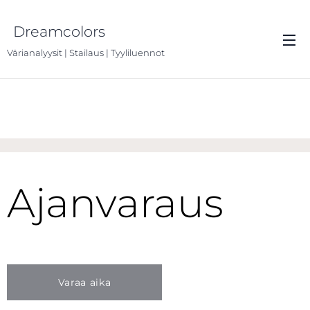
Dreamcolors
Värianalyysit | Stailaus | Tyyliluennot
Ajanvaraus
Varaa aika