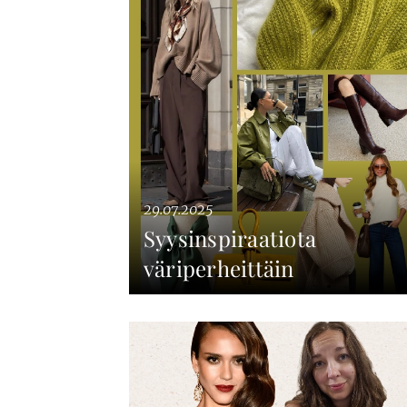
29.07.2025
Syysinspiraatiota
väriperheittäin