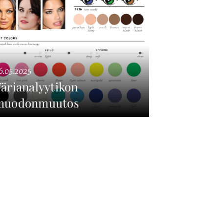
6.05.2025
ärianalyytikon
muodonmuutos