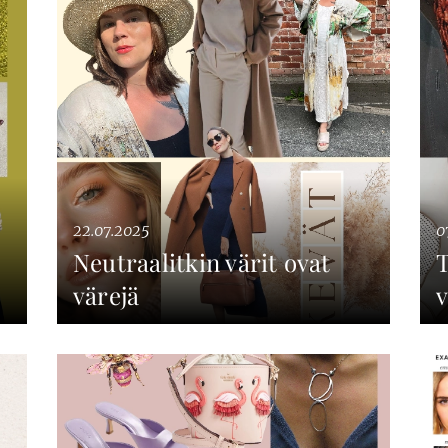
22.07.2025
0
Neutraalitkin värit ovat
T
värejä
v