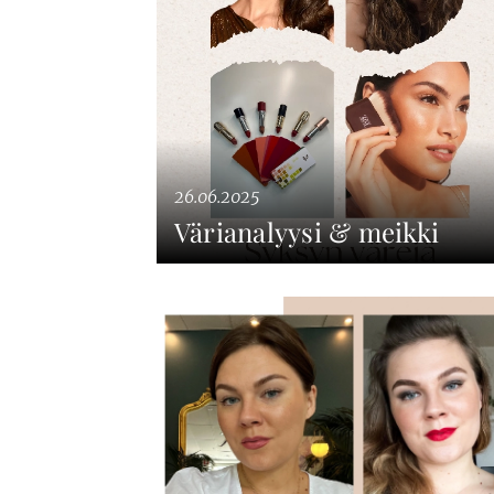
26.06.2025
Värianalyysi & meikki