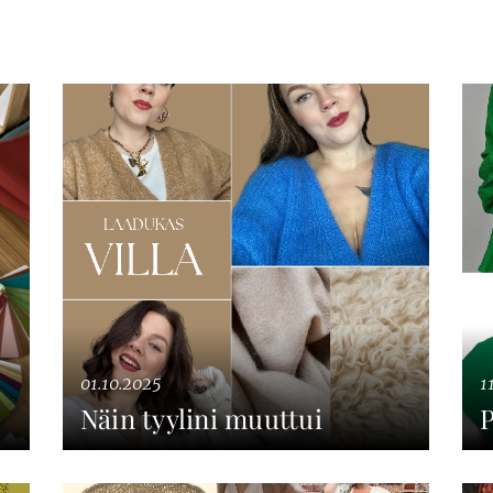
01.10.2025
1
Näin tyylini muuttui
P