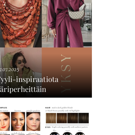
7.07.2025
yyli-inspiraatiota
äriperheittäin