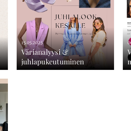
15.05.2025
0
Värianalyysi &
V
juhlapukeutuminen